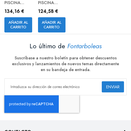
PISCINA
PISCINA
SUPERFICIE
SUPERFICIE
134,16 €
124,58 €
SLIMPLUS
SLIMPLUS
25W RGB
25W FRIO
AÑADIR AL
AÑADIR AL
CARRITO
CARRITO
Lo último de
Fontarboleas
Suscríbase a nuestro boletín para obtener descuentos
exclusivos y lanzamientos de nuevos temas directamente
en su bandeja de entrada.
ENVIAR