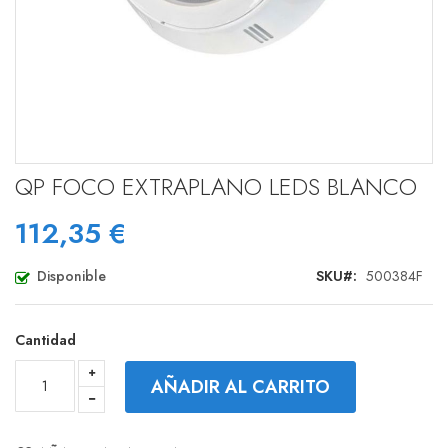
Saltar
QP FOCO EXTRAPLANO LEDS BLANCO
al
comienzo
112,35 €
de
la
galería
Disponible
SKU
500384F
de
imágenes
Cantidad
AÑADIR AL CARRITO