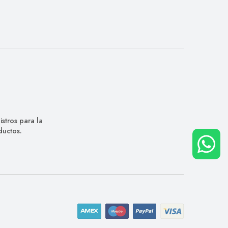
stros para la
ductos.