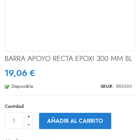
Saltar
BARRA APOYO RECTA EPOXI 300 MM BL
al
comienzo
19,06 €
de
la
galería
Disponible
SKU
BR0300
de
imágenes
Cantidad
AÑADIR AL CARRITO