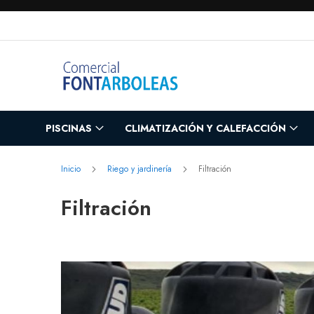
Ir
al
contenido
PISCINAS
CLIMATIZACIÓN Y CALEFACCIÓN
Inicio
Riego y jardinería
Filtración
Filtración