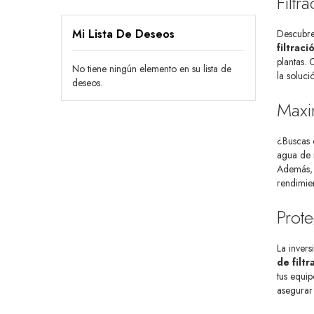
Filtr
Mi Lista De Deseos
Descubr
filtraci
plantas.
No tiene ningún elemento en su lista de
la soluci
deseos.
Maxim
¿Buscas 
agua de r
Además, a
rendimien
Prote
La invers
de filtr
tus equip
asegurar 