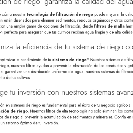
ación de riego: garantiza la calidad del agua
e cómo nuestra
tecnología de filtración de riego
puede mejorar la calid
ón
están diseñados para eliminar sedimentos, residuos orgánicos y otros conta
 Con una amplia gama de opciones de filtración, desde
filtros de malla
has
ón perfecta para asegurar que tus cultivos reciban agua limpia y de alta cali
iza la eficiencia de tu sistema de riego co
optimizar el rendimiento de tu
sistema de riego
? Nuestros sistemas de filtr
iego, nuestros filtros ayudan a prevenir la obstrucción de los conductos y got
l garantizar una distribución uniforme del agua, nuestros sistemas de filtraci
to de tus cultivos.
ge tu inversión con nuestros sistemas avanz
ión en sistemas de riego es fundamental para el éxito de tu negocio agrícola.
ación de riego
. Nuestros filtros de alta tecnología no solo eliminan los con
os de riego al prevenir la acumulación de sedimentos y minerales. Confía en nu
un retorno óptimo de tu inversión.