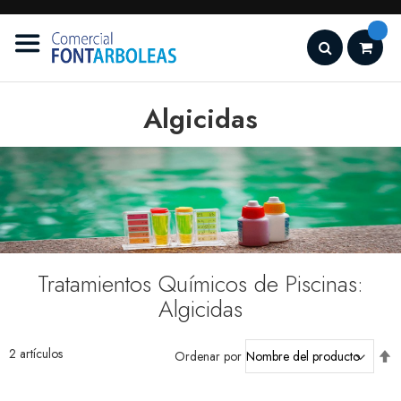
Ir
al
contenido
Search
Algicidas
Tratamientos Químicos de Piscinas:
Algicidas
2
artículos
Fi
Ordenar por
D
D