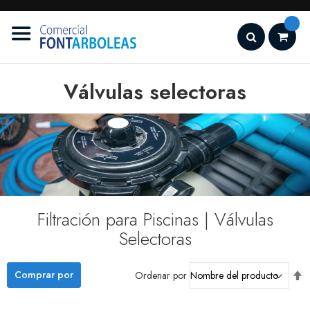
Ir
al
contenido
Search
Válvulas selectoras
Filtración para Piscinas | Válvulas
Selectoras
3
artículos
Fi
Comprar por
Ordenar por
D
D