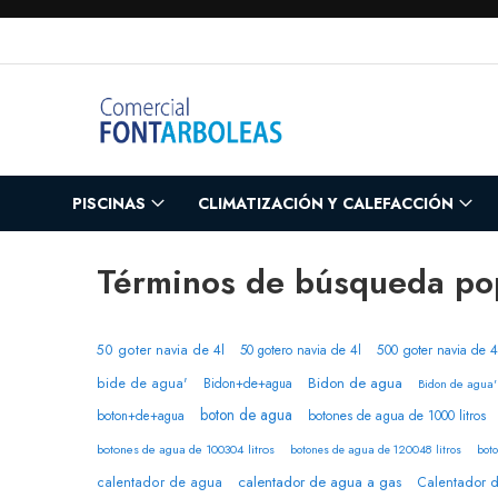
Ir
al
contenido
PISCINAS
CLIMATIZACIÓN Y CALEFACCIÓN
Términos de búsqueda po
50 goter navia de 4l
50 gotero navia de 4l
500 goter navia de 4
Bidon de agua
bide de agua'
Bidon+de+agua
Bidon de agua'
boton de agua
boton+de+agua
botones de agua de 1000 litros
botones de agua de 100304 litros
botones de agua de 120048 litros
boto
calentador de agua a gas
calentador de agua
Calentador 