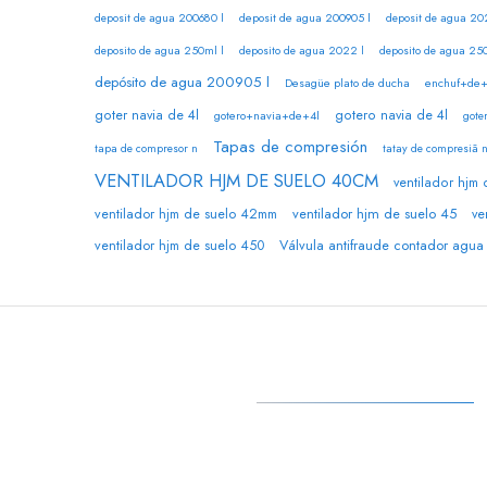
deposit de agua 200905 l
deposit de agua 200680 l
deposit de agua 20
deposito de agua 250ml l
deposito de agua 2022 l
deposito de agua 25
depósito de agua 200905 l
Desagüe plato de ducha
enchuf+de
goter navia de 4l
gotero navia de 4l
gotero+navia+de+4l
gote
Tapas de compresión
tapa de compresor n
tatay de compresiã 
VENTILADOR HJM DE SUELO 40CM
ventilador hjm
ventilador hjm de suelo 45
ventilador hjm de suelo 42mm
ve
Válvula antifraude contador agua
ventilador hjm de suelo 450