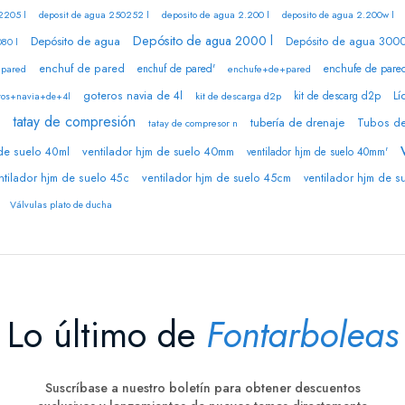
deposito de agua 2.200 l
2205 l
deposit de agua 250252 l
deposito de agua 2.200w l
Depósito de agua 2000 l
Depósito de agua
Depósito de agua 3000 
080 l
enchuf de pared
enchuf de pared'
enchufe de pare
+pared
enchufe+de+pared
goteros navia de 4l
kit de descarg d2p
Lí
kit de descarga d2p
ros+navia+de+4l
tatay de compresión
tubería de drenaje
Tubos de
tatay de compresor n
n
ventilador hjm de suelo 40mm
 de suelo 40ml
ventilador hjm de suelo 40mm'
ntilador hjm de suelo 45c
ventilador hjm de suelo 45cm
ventilador hjm de s
Válvulas plato de ducha
Lo último de
Fontarboleas
Suscríbase a nuestro boletín para obtener descuentos