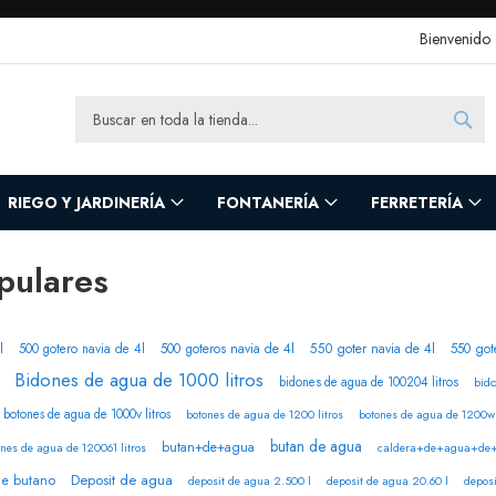
Bienvenido
Sea
Search
RIEGO Y JARDINERÍA
FONTANERÍA
FERRETERÍA
pulares
l
500 gotero navia de 4l
500 goteros navia de 4l
550 goter navia de 4l
550 got
Bidones de agua de 1000 litros
bidones de agua de 100204 litros
bido
botones de agua de 1000v litros
botones de agua de 1200 litros
botones de agua de 1200w 
butan de agua
butan+de+agua
nes de agua de 120061 litros
caldera+de+agua+de+
Deposit de agua
de butano
deposit de agua 2.500 l
deposit de agua 20.60 l
depos