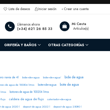
Lista de deseos
Iniciar sesión
Crear una cuenta
rch
Mi Cesta
Llámanos ahora
(+34) 621 26 85 33
GRIFERÍA Y BAÑOS
OTRAS CATEGORÍAS
bide de agua
ero navia de 4l
bide+de+agua
bide+de+agua'
bote de agua
bote+de+agua
nes de agua de 100304 litros
botones de agua de 100204 litros
litros
caldera de agua de flujo
flujo
calentador+de+agua
it de agua 2020 l
deposit de agua 2022 l
deposit de agua 25080 l