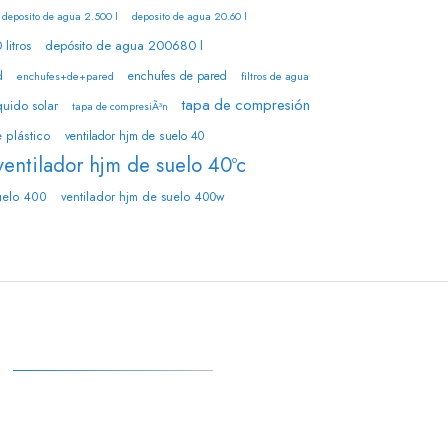
deposito de agua 2.500 l
deposito de agua 20.60 l
litros
depósito de agua 200680 l
d
enchufes de pared
enchufes+de+pared
filtros de agua
tapa de compresión
quido solar
tapa de compresiÃ³n
 plástico
ventilador hjm de suelo 40
ventilador hjm de suelo 40ºc
uelo 400
ventilador hjm de suelo 400w