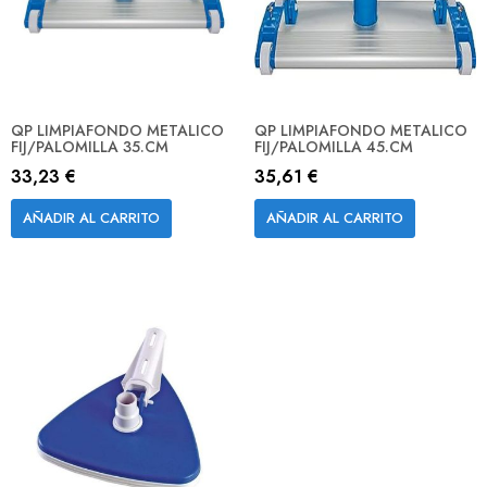
QP LIMPIAFONDO METALICO
QP LIMPIAFONDO METALICO
FIJ/PALOMILLA 35.CM
FIJ/PALOMILLA 45.CM
33,23 €
35,61 €
AÑADIR AL CARRITO
AÑADIR AL CARRITO