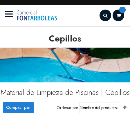
Ir
al
contenido
Search
Cepillos
Material de Limpieza de Piscinas | Cepillos
9
artículos
Fi
Comprar por
Ordenar por
D
D