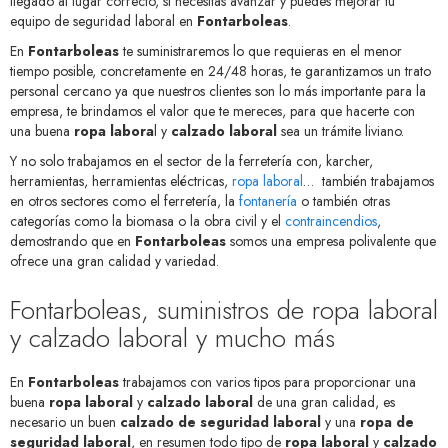
llegado al lugar correcto, si necesitas avanzar y puedes mejorar tu
equipo de seguridad laboral en
Fontarboleas
.
En
Fontarboleas
te suministraremos lo que requieras en el menor
tiempo posible, concretamente en 24/48 horas, te garantizamos un trato
personal cercano ya que nuestros clientes son lo más importante para la
empresa, te brindamos el valor que te mereces, para que hacerte con
una buena
ropa labora
l y
calzado laboral
sea un trámite liviano.
Y no solo trabajamos en el sector de la ferretería con, karcher,
herramientas, herramientas eléctricas,
ropa laboral
… también trabajamos
en otros sectores como el ferretería, la
fontanería
o también otras
categorías como la biomasa o la obra civil y el
contraincendios
,
demostrando que en
Fontarboleas
somos una empresa polivalente que
ofrece una gran calidad y variedad.
Fontarboleas, suministros de ropa laboral
y calzado laboral y mucho más
En
Fontarboleas
trabajamos con varios tipos para proporcionar una
buena
ropa laboral
y
calzado laboral
de una gran calidad, es
necesario un buen
calzado de seguridad laboral
y una
ropa de
seguridad laboral
, en resumen todo tipo de
ropa laboral
y
calzado