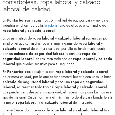
Fontarboleas, ropa laboral y calzado
laboral de calidad
En
Fontarboleas
trabajamos con multitud de equipos para vivienda e
industria en el campo de la
ferretería
, uno de ellos es el suministro de
ropa labora
l y
calzado laboral
.
Estos suministros de
ropa laboral
y
calzado laboral
son un campo
amplio, ya que suministramos una amplia gama de
ropa laboral
y
calzado laboral
de primera calidad, por ello es fundamental contar
con un
calzado de seguridad laboral
y con una
ropa de
seguridad laboral
, en resumen todo tipo de
ropa laboral
y
calzado
laboral
que pueden ser útiles para tu seguridad.
En
Fontarboleas
trabajamos con
ropa laboral
y
calzado laboral
de primera calidad, por lo que es fundamental hacerte con unas un buen
calzado de seguridad laboral
y con una
ropa de seguridad
laboral
, en resumen todo tipo de
ropa laboral
y
calzado laboral
que pueden ser útiles para tu seguridad, almacenamos y distribuimos este
tipo de material. Cuidamos hasta el más mínimo detalle para brindarte a ti
la mejor
ropa laboral
y el
calzado laboral
del mercado.
Si estás buscando un equipo de
ropa laboral
y
calzado laboral
has