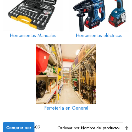
Herramientas Manuales
Herramientas eléctricas
Ferretería en General
Artículos
1
-
12
de
309
Fi
Comprar por
Ordenar por