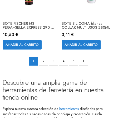
BOTE FISCHER MS
BOTE SILICONA blanca
PEGA+SELLA EXPRESS 290 ML
COLLAK MULTIUSOS 280ML
BL
10,53 €
3,11 €
AÑADIR AL CARRITO
AÑADIR AL CARRITO
Página
Página
Siguiente
Actualmente
Página
Página
Página
Página
1
2
3
4
5
estás
leyendo
Descubre una amplia gama de
página
herramientas de ferretería en nuestra
tienda online
Explora nuestra extensa selección de
herramientas
diseñadas para
satisfacer todas tus necesidades de bricolaje y reparación. Desde