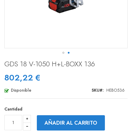
Saltar
GDS 18 V-1050 H+L-BOXX 136
al
comienzo
802,22 €
de
la
galería
Disponible
SKU
HEBO536
de
imágenes
Cantidad
AÑADIR AL CARRITO