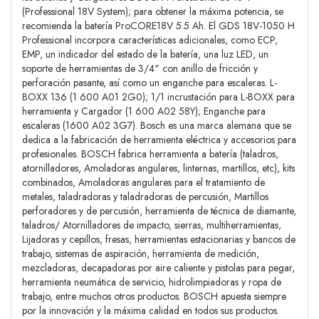
(Professional 18V System); para obtener la máxima potencia, se
recomienda la batería ProCORE18V 5.5 Ah. El GDS 18V-1050 H
Professional incorpora características adicionales, como ECP,
EMP, un indicador del estado de la batería, una luz LED, un
soporte de herramientas de 3/4" con anillo de fricción y
perforación pasante, así como un enganche para escaleras. L-
BOXX 136 (1 600 A01 2G0); 1/1 incrustación para L-BOXX para
herramienta y Cargador (1 600 A02 58Y); Enganche para
escaleras (1600 A02 3G7). Bosch es una marca alemana que se
dedica a la fabricación de herramienta eléctrica y accesorios para
profesionales. BOSCH fabrica herramienta a batería (taladros,
atornilladores, Amoladoras angulares, linternas, martillos, etc), kits
combinados, Amoladoras angulares para el tratamiento de
metales, taladradoras y taladradoras de percusión, Martillos
perforadores y de percusión, herramienta de técnica de diamante,
taladros/ Atornilladores de impacto, sierras, multiherramientas,
Lijadoras y cepillos, fresas, herramientas estacionarias y bancos de
trabajo, sistemas de aspiración, herramienta de medición,
mezcladoras, decapadoras por aire caliente y pistolas para pegar,
herramienta neumática de servicio, hidrolimpiadoras y ropa de
trabajo, entre muchos otros productos. BOSCH apuesta siempre
por la innovación y la máxima calidad en todos sus productos.